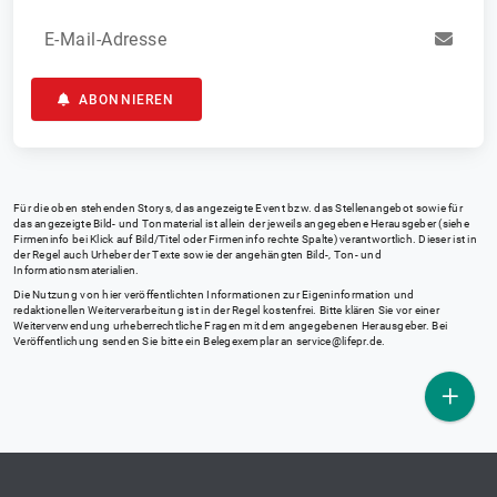
E-Mail-Adresse
ABONNIEREN
Für die oben stehenden Storys, das angezeigte Event bzw. das Stellenangebot sowie für
das angezeigte Bild- und Tonmaterial ist allein der jeweils angegebene Herausgeber (siehe
Firmeninfo bei Klick auf Bild/Titel oder Firmeninfo rechte Spalte) verantwortlich. Dieser ist in
der Regel auch Urheber der Texte sowie der angehängten Bild-, Ton- und
Informationsmaterialien.
Die Nutzung von hier veröffentlichten Informationen zur Eigeninformation und
redaktionellen Weiterverarbeitung ist in der Regel kostenfrei. Bitte klären Sie vor einer
Weiterverwendung urheberrechtliche Fragen mit dem angegebenen Herausgeber. Bei
Veröffentlichung senden Sie bitte ein Belegexemplar an
service@lifepr.de
.