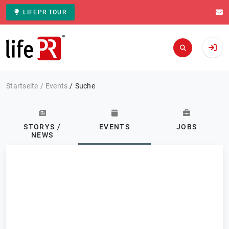
LIFEPR TOUR
Zur Startseite
Startseite
Events
Suche
STORYS /
EVENTS
JOBS
NEWS
Kategorie: Alle
Events
FILTERN
4 Ergebnisse