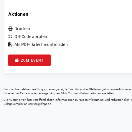
Aktionen
Drucken
QR-Code abrufen
Als PDF-Datei herunterladen
ZUM EVENT
Für die oben stehenden Storys, das angezeigte Event bzw. das Stellenangebot sowie für das angez
Urheber der Texte sowie der angehängten Bild-, Ton- und Informationsmaterialien.
Die Nutzung von hier veröffentlichten Informationen zur Eigeninformation und redaktionellen We
Belegexemplar an
service@lifepr.de
.