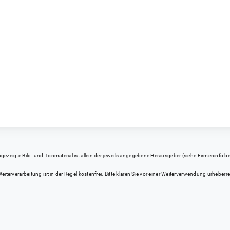
eigte Bild- und Tonmaterial ist allein der jeweils angegebene Herausgeber (siehe Firmeninfo bei Kl
iterverarbeitung ist in der Regel kostenfrei. Bitte klären Sie vor einer Weiterverwendung urhebe