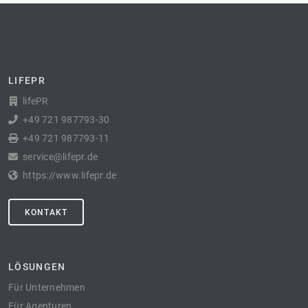
LIFEPR
lifePR
+49 721 987793-30
+49 721 987793-11
service@lifepr.de
https://www.lifepr.de
KONTAKT
LÖSUNGEN
Für Unternehmen
Für Agenturen