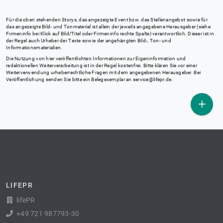
Für die oben stehenden Storys, das angezeigte Event bzw. das Stellenangebot sowie für
das angezeigte Bild- und Tonmaterial ist allein der jeweils angegebene Herausgeber (siehe
Firmeninfo bei Klick auf Bild/Titel oder Firmeninfo rechte Spalte) verantwortlich. Dieser ist in
der Regel auch Urheber der Texte sowie der angehängten Bild-, Ton- und
Informationsmaterialien.
Die Nutzung von hier veröffentlichten Informationen zur Eigeninformation und
redaktionellen Weiterverarbeitung ist in der Regel kostenfrei. Bitte klären Sie vor einer
Weiterverwendung urheberrechtliche Fragen mit dem angegebenen Herausgeber. Bei
Veröffentlichung senden Sie bitte ein Belegexemplar an
service@lifepr.de
.
LIFEPR
lifePR
+49 721 987793-30