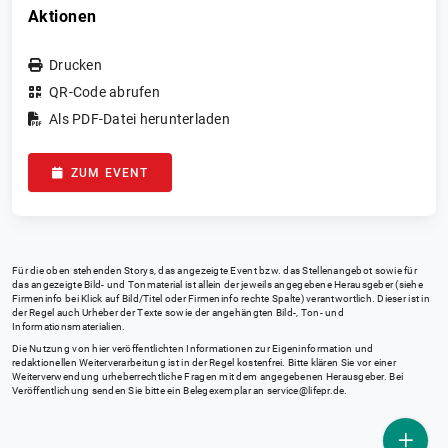
Aktionen
Drucken
QR-Code abrufen
Als PDF-Datei herunterladen
ZUM EVENT
Für die oben stehenden Storys, das angezeigte Event bzw. das Stellenangebot sowie für
das angezeigte Bild- und Tonmaterial ist allein der jeweils angegebene Herausgeber (siehe
Firmeninfo bei Klick auf Bild/Titel oder Firmeninfo rechte Spalte) verantwortlich. Dieser ist in
der Regel auch Urheber der Texte sowie der angehängten Bild-, Ton- und
Informationsmaterialien.
Die Nutzung von hier veröffentlichten Informationen zur Eigeninformation und
redaktionellen Weiterverarbeitung ist in der Regel kostenfrei. Bitte klären Sie vor einer
Weiterverwendung urheberrechtliche Fragen mit dem angegebenen Herausgeber. Bei
Veröffentlichung senden Sie bitte ein Belegexemplar an
service@lifepr.de
.