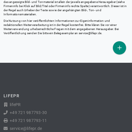
das angezeigte Bild- und Tonmaterial ist allein der jeweils angegebene Herausgeber (siehe
Firmeninfo bei Klick auf Bild/Titel oder Firmeninfo rechte Spalte) verantwortlich. Dieser ist in
der Regel auch Urheber der Texte sowie der angehängten Bild-, Ton- und
Informationsmaterialien.
Die Nutzung von hier veröffentlichten Informationen zur Eigeninformation und
redaktionellen Weiterverarbeitung ist in der Regel kostenfrei. Bitte klären Sie vor einer
Weiterverwendung urheberrechtliche Fragen mit dem angegebenen Herausgeber. Bei
Veröffentlichung senden Sie bitte ein Belegexemplar an
service@lifepr.de
.
LIFEPR
lifePR
+49 721 987793-30
+49 721 987793-11
service@lifepr.de