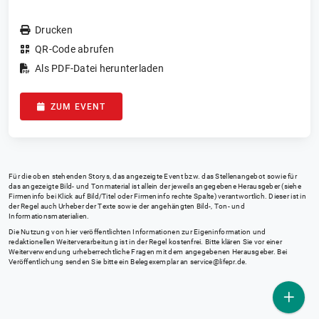
Drucken
QR-Code abrufen
Als PDF-Datei herunterladen
ZUM EVENT
Für die oben stehenden Storys, das angezeigte Event bzw. das Stellenangebot sowie für
das angezeigte Bild- und Tonmaterial ist allein der jeweils angegebene Herausgeber (siehe
Firmeninfo bei Klick auf Bild/Titel oder Firmeninfo rechte Spalte) verantwortlich. Dieser ist in
der Regel auch Urheber der Texte sowie der angehängten Bild-, Ton- und
Informationsmaterialien.
Die Nutzung von hier veröffentlichten Informationen zur Eigeninformation und
redaktionellen Weiterverarbeitung ist in der Regel kostenfrei. Bitte klären Sie vor einer
Weiterverwendung urheberrechtliche Fragen mit dem angegebenen Herausgeber. Bei
Veröffentlichung senden Sie bitte ein Belegexemplar an
service@lifepr.de
.