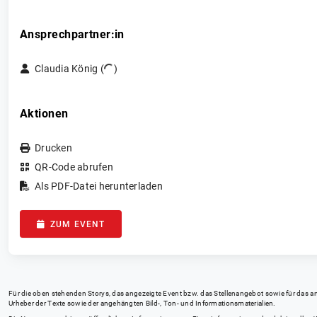
Ansprechpartner:in
Claudia König (
)
Aktionen
Drucken
QR-Code abrufen
Als PDF-Datei herunterladen
ZUM EVENT
Für die oben stehenden Storys, das angezeigte Event bzw. das Stellenangebot sowie für das angez
Urheber der Texte sowie der angehängten Bild-, Ton- und Informationsmaterialien.