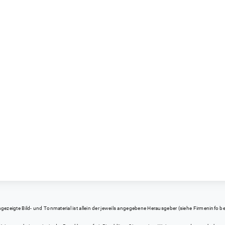
eigte Bild- und Tonmaterial ist allein der jeweils angegebene Herausgeber (siehe Firmeninfo bei Kl