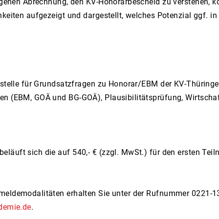
eigenen Abrechnung, den KV-Honorarbescheid zu verstehen, kor
hkeiten aufgezeigt und dargestellt, welches Potenzial ggf. i
sstelle für Grundsatzfragen zu Honorar/EBM der KV-Thüringe
en (EBM, GOÄ und BG-GOÄ), Plausibilitätsprüfung, Wirtschaf
läuft sich die auf 540,- € (zzgl. MwSt.) für den ersten Tei
nmeldemodalitäten erhalten Sie unter der Rufnummer 0221-1
demie.de
.