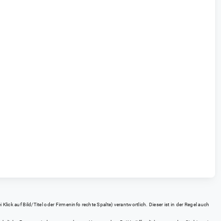
ick auf Bild/Titel oder Firmeninfo rechte Spalte) verantwortlich. Dieser ist in der Regel auch