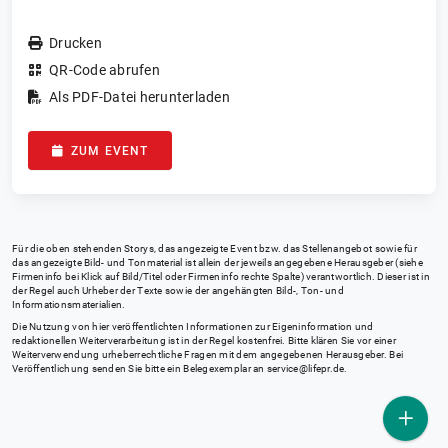
Drucken
QR-Code abrufen
Als PDF-Datei herunterladen
ZUM EVENT
Für die oben stehenden Storys, das angezeigte Event bzw. das Stellenangebot sowie für
das angezeigte Bild- und Tonmaterial ist allein der jeweils angegebene Herausgeber (siehe
Firmeninfo bei Klick auf Bild/Titel oder Firmeninfo rechte Spalte) verantwortlich. Dieser ist in
der Regel auch Urheber der Texte sowie der angehängten Bild-, Ton- und
Informationsmaterialien.
Die Nutzung von hier veröffentlichten Informationen zur Eigeninformation und
redaktionellen Weiterverarbeitung ist in der Regel kostenfrei. Bitte klären Sie vor einer
Weiterverwendung urheberrechtliche Fragen mit dem angegebenen Herausgeber. Bei
Veröffentlichung senden Sie bitte ein Belegexemplar an
service@lifepr.de
.