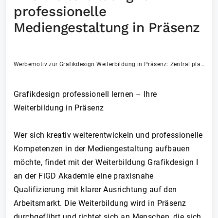
professionelle
Mediengestaltung in Präsenz
Werbemotiv zur Grafikdesign Weiterbildung in Präsenz: Zentral platzierte Person mit professioneller, kreativer Ausstrahlung steht für gestalterische Entwicklung und beruflichen Neustart. Hervorgehoben werden Starttermin sowie Inhalte wie UX / UI Design, Photoshop, InDesign, Mikro- und Makrotypografie, Schriftästhetik, Acrobat und interaktive Systeme.
Grafikdesign professionell lernen – Ihre
Weiterbildung in Präsenz
Wer sich kreativ weiterentwickeln und professionelle
Kompetenzen in der Mediengestaltung aufbauen
möchte, findet mit der Weiterbildung Grafikdesign I
an der FiGD Akademie eine praxisnahe
Qualifizierung mit klarer Ausrichtung auf den
Arbeitsmarkt. Die Weiterbildung wird in Präsenz
durchgeführt und richtet sich an Menschen, die sich