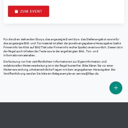
ZUM EVENT
Für die oben stehenden Storys, das angezeigte Event bzw. das Stellenangebot sowie für
das angezeigte Bild- und Tonmaterial ist allein der jeweils angegebene Herausgeber (siehe
Firmeninfo bei Klick auf Bild/Titel oder Firmeninfo rechte Spalte) verantwortlich. Dieser ist in
der Regel auch Urheber der Texte sowie der angehängten Bild-, Ton- und
Informationsmaterialien.
Die Nutzung von hier veröffentlichten Informationen zur Eigeninformation und
redaktionellen Weiterverarbeitung ist in der Regel kostenfrei. Bitte klären Sie vor einer
Weiterverwendung urheberrechtliche Fragen mit dem angegebenen Herausgeber. Bei
Veröffentlichung senden Sie bitte ein Belegexemplar an
service@lifepr.de
.