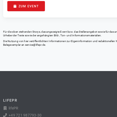
ZUM EVENT
Für die oben stehenden Storys, das angezeigte Event bzw. das Stellenangebot sowie für das angez
Urheber der Texte sowie der angehängten Bild-, Ton- und Informationsmaterialien.
Die Nutzung von hier veröffentlichten Informationen zur Eigeninformation und redaktionellen We
Belegexemplar an
service@lifepr.de
.
LIFEPR
lifePR
+49 721 987793-30