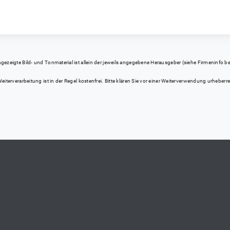
eigte Bild- und Tonmaterial ist allein der jeweils angegebene Herausgeber (siehe Firmeninfo bei Kl
iterverarbeitung ist in der Regel kostenfrei. Bitte klären Sie vor einer Weiterverwendung urhebe