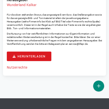
Herausgeber
Wunderland Kalkar
Für die oben stehenden Storys, das angezeigte Event bzw. das Stellenangebot sowie
für das angezeigte Bild- und Tonmaterial ist allein der jeweils angegebene
Herausgeber (siehe Firmeninfo bei Klick auf Bild/Titel oder Firmeninfo rechte Spalte)
verantwortlich. Dieser ist in der Regel auch Urheber der Texte sowie der angehängten
Bild-, Ton- und Informationsmaterialien.
Die Nutzung von hier veröffentlichten Informationen zur Eigeninformation und
redaktionellen Weiterverarbeitung ist in der Regel kostenfrei. Bitte klären Sie vor einer
Weiterverwendung urheberrechtliche Fragen mit dem angegebenen Herausgeber. Bei
Veröffentlichung senden Sie bitte ein Belegexemplar an
service@lifepr.de
.
HERUNTERLADEN
Nutzerrechte