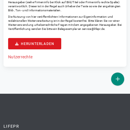
Herausgeber (siehe Firmeninfo bei Klick auf Bild/Titel oder Firmeninfo rechte Spalte)
verantwortlich. Dieser ist in der Regel auch Urheber der Texte sowie der angehängten
Bild-, Ton- und Informationsmaterialien.
Die Nutzung von hier veröffentlichten Informationen zur Eigeninformation und
redaktionellen Weiterverarbeitung ist in der Regel kostenfrei. Bitte klären Sie vor einer
Weiterverwendung urheberrechtliche Fragen mit dem angegebenen Herausgeber. Bei
Veröffentlichung senden Sie bitte ein Belegexemplar an
service@lifepr.de
.
HERUNTERLADEN
Nutzerrechte
LIFEPR