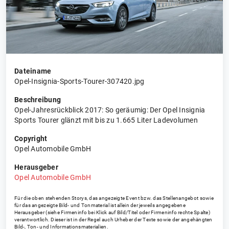
Dateiname
Opel-Insignia-Sports-Tourer-307420.jpg
Beschreibung
Opel-Jahresrückblick 2017: So geräumig: Der Opel Insignia
Sports Tourer glänzt mit bis zu 1.665 Liter Ladevolumen
Copyright
Opel Automobile GmbH
Herausgeber
Opel Automobile GmbH
Für die oben stehenden Storys, das angezeigte Event bzw. das Stellenangebot sowie
für das angezeigte Bild- und Tonmaterial ist allein der jeweils angegebene
Herausgeber (siehe Firmeninfo bei Klick auf Bild/Titel oder Firmeninfo rechte Spalte)
verantwortlich. Dieser ist in der Regel auch Urheber der Texte sowie der angehängten
Bild-, Ton- und Informationsmaterialien.