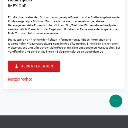
Herausgeber
IMEX GbR
Für die oben stehenden Storys, das angezeigte Event bzw. das Stellenangebot sowie
für das angezeigte Bild- und Tonmaterial ist allein der jeweils angegebene
Herausgeber (siehe Firmeninfo bei Klick auf Bild/Titel oder Firmeninfo rechte Spalte)
verantwortlich. Dieser ist in der Regel auch Urheber der Texte sowie der angehängten
Bild-, Ton- und Informationsmaterialien.
Die Nutzung von hier veröffentlichten Informationen zur Eigeninformation und
redaktionellen Weiterverarbeitung ist in der Regel kostenfrei. Bitte klären Sie vor einer
Weiterverwendung urheberrechtliche Fragen mit dem angegebenen Herausgeber. Bei
Veröffentlichung senden Sie bitte ein Belegexemplar an
service@lifepr.de
.
HERUNTERLADEN
Nutzerrechte