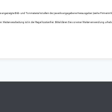
gezeigte Bild- und Tonmaterial ist allein der jeweils angegebene Herausgeber (siehe Firmeninfo bei
n Weiterverarbeitung ist in der Regel kostenfrei. Bitte klären Sie vor einer Weiterverwendung ur