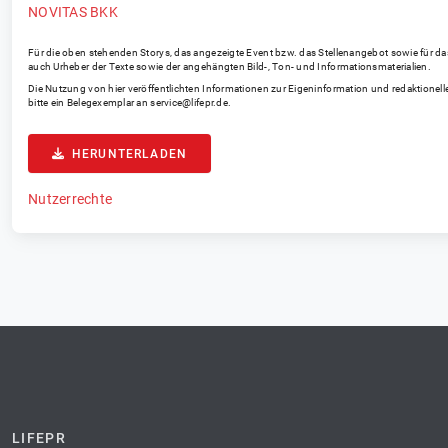
NOVITAS BKK
Für die oben stehenden Storys, das angezeigte Event bzw. das Stellenangebot sowie für das an
auch Urheber der Texte sowie der angehängten Bild-, Ton- und Informationsmaterialien.
Die Nutzung von hier veröffentlichten Informationen zur Eigeninformation und redaktionelle
bitte ein Belegexemplar an
service@lifepr.de
.
HERUNTERLADEN
Nutzerrechte
LIFEPR