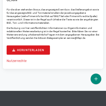
GEAR4
Für die oben stehenden Storys, das angezeigte Event bzw. das Stellenangebot sowie
für das angezeigte Bild- und Tonmaterial ist allein der jeweils angegebene
Herausgeber (siehe Firmeninfo bei Klick auf Bild/Titel oder Firmeninfo rechte Spalte)
verantwortlich. Dieser ist in der Regel auch Urheber der Texte sowie der angehängten
Bild-, Ton- und Informationsmaterialien.
Die Nutzung von hier veröffentlichten Informationen zur Eigeninformation und
redaktionellen Weiterverarbeitung ist in der Regel kostenfrei. Bitte klären Sie vor einer
Weiterverwendung urheberrechtliche Fragen mit dem angegebenen Herausgeber. Bei
Veröffentlichung senden Sie bitte ein Belegexemplar an
service@lifepr.de
.
HERUNTERLADEN
Nutzerrechte