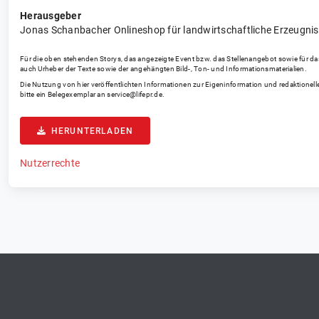
Herausgeber
Jonas Schanbacher Onlineshop für landwirtschaftliche Erzeugni
Für die oben stehenden Storys, das angezeigte Event bzw. das Stellenangebot sowie für das an
auch Urheber der Texte sowie der angehängten Bild-, Ton- und Informationsmaterialien.
Die Nutzung von hier veröffentlichten Informationen zur Eigeninformation und redaktionelle
bitte ein Belegexemplar an
service@lifepr.de
.
HERUNTERLADEN
Nutzerrechte