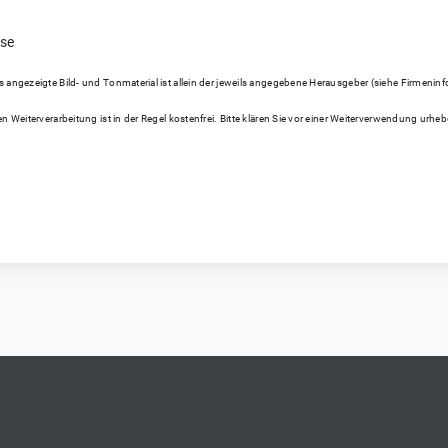
sse
gezeigte Bild- und Tonmaterial ist allein der jeweils angegebene Herausgeber (siehe Firmeninfo bei
n Weiterverarbeitung ist in der Regel kostenfrei. Bitte klären Sie vor einer Weiterverwendung ur