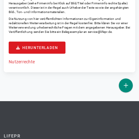
Herausgeber (siehe Firmeninfo bei Klick auf Bild/Titel oder Firmeninfo rechte Spalte)
verantwortlich. Dieser ist in der Regel auch Urheber der Texte sowie der angehängten
Bild-, Ton- und Informationsmaterialien.
Die Nutzung von hier veröffentlichten Informationen zur Eigeninformation und
redaktionellen Weiterverarbeitung ist in der Regel kostenfrei. Bitte klären Sie vor einer
Weiterverwendung urheberrechtliche Fragen mit dem angegebenen Herausgeber. Bei
Veröffentlichung senden Sie bitte ein Belegexemplar an
service@lifepr.de
.
HERUNTERLADEN
Nutzerrechte
LIFEPR