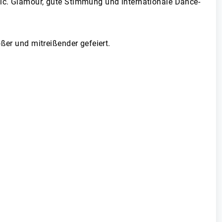
hic. Glamour, gute Stimmung und internationale Dance-
ßer und mitreißender gefeiert.