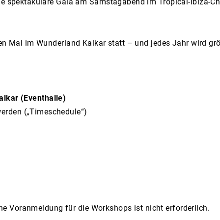
die spektakuläre Gala am Samstagabend im Tropical-Ibiza-C
ten Mal im Wunderland Kalkar statt – und jedes Jahr wird grö
alkar (Eventhalle)
erden („Timeschedule“)
Eine Voranmeldung für die Workshops ist nicht erforderlich.