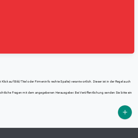
ick auf Bild/Titel oder Firmeninfo rechte Spalte) verantwortlich. Dieser ist in der Regel auch
rrechtliche Fragen mit dem angegebenen Herausgeber. Bei Veröffentlichung senden Sie bitte ein