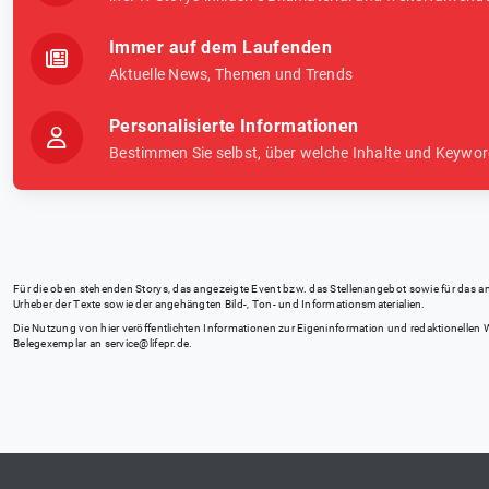
Immer auf dem Laufenden
Aktuelle News, Themen und Trends
Personalisierte Informationen
Bestimmen Sie selbst, über welche Inhalte und Keywor
Für die oben stehenden Storys, das angezeigte Event bzw. das Stellenangebot sowie für das angez
Urheber der Texte sowie der angehängten Bild-, Ton- und Informationsmaterialien.
Die Nutzung von hier veröffentlichten Informationen zur Eigeninformation und redaktionellen We
Belegexemplar an
service@lifepr.de
.