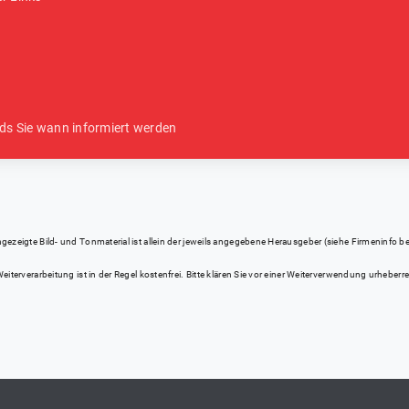
ds Sie wann informiert werden
eigte Bild- und Tonmaterial ist allein der jeweils angegebene Herausgeber (siehe Firmeninfo bei Kl
iterverarbeitung ist in der Regel kostenfrei. Bitte klären Sie vor einer Weiterverwendung urhebe