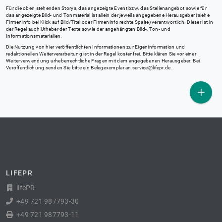
Für die oben stehenden Storys, das angezeigte Event bzw. das Stellenangebot sowie für
das angezeigte Bild- und Tonmaterial ist allein der jeweils angegebene Herausgeber (siehe
Firmeninfo bei Klick auf Bild/Titel oder Firmeninfo rechte Spalte) verantwortlich. Dieser ist in
der Regel auch Urheber der Texte sowie der angehängten Bild-, Ton- und
Informationsmaterialien.
Die Nutzung von hier veröffentlichten Informationen zur Eigeninformation und
redaktionellen Weiterverarbeitung ist in der Regel kostenfrei. Bitte klären Sie vor einer
Weiterverwendung urheberrechtliche Fragen mit dem angegebenen Herausgeber. Bei
Veröffentlichung senden Sie bitte ein Belegexemplar an
service@lifepr.de
.
LIFEPR
lifePR
+49 721 987793-30
+49 721 987793-11