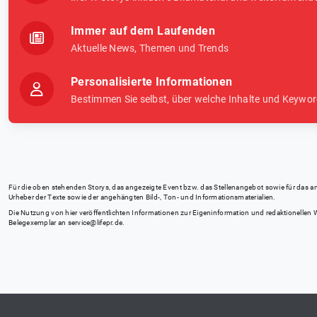
Immer auf dem Laufenden
Aktuelle News, Themen und Trends
Personalisierte Informationen
Bestimmen Sie selbst, über welche Inhalte und Keywor
Für die oben stehenden Storys, das angezeigte Event bzw. das Stellenangebot sowie für das angez
Urheber der Texte sowie der angehängten Bild-, Ton- und Informationsmaterialien.
Die Nutzung von hier veröffentlichten Informationen zur Eigeninformation und redaktionellen We
Belegexemplar an
service@lifepr.de
.