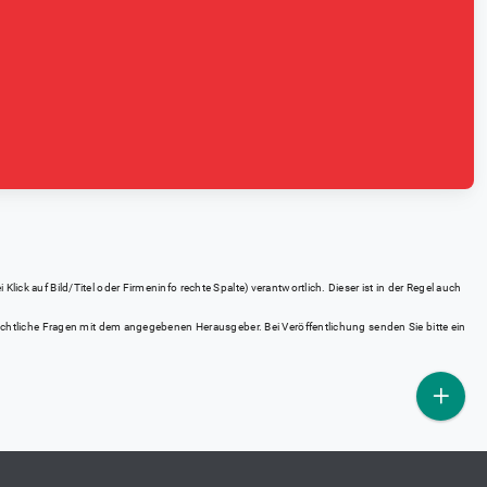
ick auf Bild/Titel oder Firmeninfo rechte Spalte) verantwortlich. Dieser ist in der Regel auch
rrechtliche Fragen mit dem angegebenen Herausgeber. Bei Veröffentlichung senden Sie bitte ein