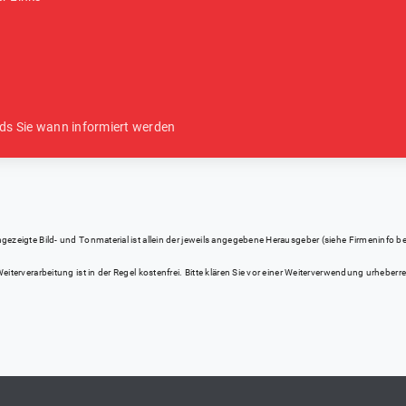
ds Sie wann informiert werden
eigte Bild- und Tonmaterial ist allein der jeweils angegebene Herausgeber (siehe Firmeninfo bei Kl
iterverarbeitung ist in der Regel kostenfrei. Bitte klären Sie vor einer Weiterverwendung urhebe