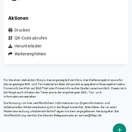
Aktionen
Drucken
QR-Code abrufen
Herunterladen
Weiterempfehlen
Für die oben stehenden Storys, das angezeigte Event bzw. das Stellenangebot sowie für
das angezeigte Bild- und Tonmaterial ist allein der jeweils angegebene Herausgeber (siehe
Firmeninfo bei Klick auf Bild/Titel oder Firmeninfo rechte Spalte) verantwortlich. Dieser ist in
der Regel auch Urheber der Texte sowie der angehängten Bild-, Ton- und
Informationsmaterialien.
Die Nutzung von hier veröffentlichten Informationen zur Eigeninformation und
redaktionellen Weiterverarbeitung ist in der Regel kostenfrei. Bitte klären Sie vor einer
Weiterverwendung urheberrechtliche Fragen mit dem angegebenen Herausgeber. Bei
Veröffentlichung senden Sie bitte ein Belegexemplar an
service@lifepr.de
.