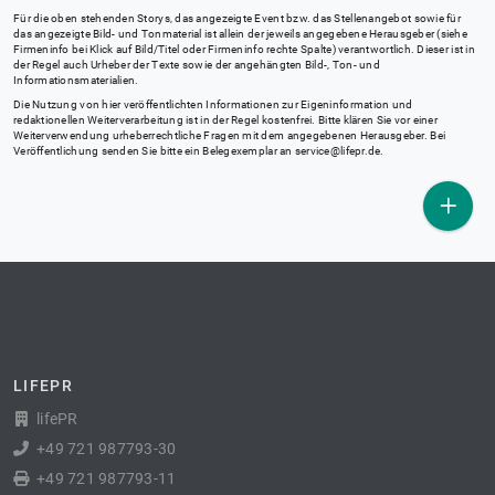
Für die oben stehenden Storys, das angezeigte Event bzw. das Stellenangebot sowie für
das angezeigte Bild- und Tonmaterial ist allein der jeweils angegebene Herausgeber (siehe
Firmeninfo bei Klick auf Bild/Titel oder Firmeninfo rechte Spalte) verantwortlich. Dieser ist in
der Regel auch Urheber der Texte sowie der angehängten Bild-, Ton- und
Informationsmaterialien.
Die Nutzung von hier veröffentlichten Informationen zur Eigeninformation und
redaktionellen Weiterverarbeitung ist in der Regel kostenfrei. Bitte klären Sie vor einer
Weiterverwendung urheberrechtliche Fragen mit dem angegebenen Herausgeber. Bei
Veröffentlichung senden Sie bitte ein Belegexemplar an
service@lifepr.de
.
LIFEPR
lifePR
+49 721 987793-30
+49 721 987793-11