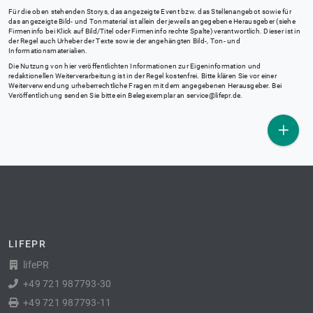
Für die oben stehenden Storys, das angezeigte Event bzw. das Stellenangebot sowie für
das angezeigte Bild- und Tonmaterial ist allein der jeweils angegebene Herausgeber (siehe
Firmeninfo bei Klick auf Bild/Titel oder Firmeninfo rechte Spalte) verantwortlich. Dieser ist in
der Regel auch Urheber der Texte sowie der angehängten Bild-, Ton- und
Informationsmaterialien.
Die Nutzung von hier veröffentlichten Informationen zur Eigeninformation und
redaktionellen Weiterverarbeitung ist in der Regel kostenfrei. Bitte klären Sie vor einer
Weiterverwendung urheberrechtliche Fragen mit dem angegebenen Herausgeber. Bei
Veröffentlichung senden Sie bitte ein Belegexemplar an
service@lifepr.de
.
LIFEPR
lifePR
+49 721 987793-30
+49 721 987793-11