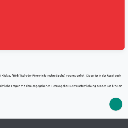
ick auf Bild/Titel oder Firmeninfo rechte Spalte) verantwortlich. Dieser ist in der Regel auch
rrechtliche Fragen mit dem angegebenen Herausgeber. Bei Veröffentlichung senden Sie bitte ein