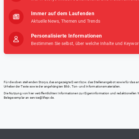
Immer auf dem Laufenden
Aktuelle News, Themen und Trends
Personalisierte Informationen
Bestimmen Sie selbst, über welche Inhalte und Keywor
Für die oben stehenden Storys, das angezeigte Event bzw. das Stellenangebot sowie für das angez
Urheber der Texte sowie der angehängten Bild-, Ton- und Informationsmaterialien.
Die Nutzung von hier veröffentlichten Informationen zur Eigeninformation und redaktionellen We
Belegexemplar an
service@lifepr.de
.