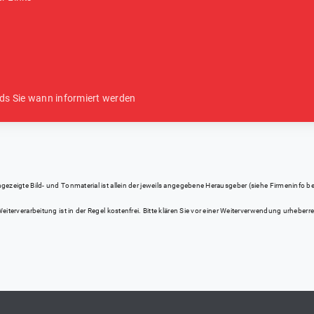
ds Sie wann informiert werden
eigte Bild- und Tonmaterial ist allein der jeweils angegebene Herausgeber (siehe Firmeninfo bei Kl
iterverarbeitung ist in der Regel kostenfrei. Bitte klären Sie vor einer Weiterverwendung urhebe