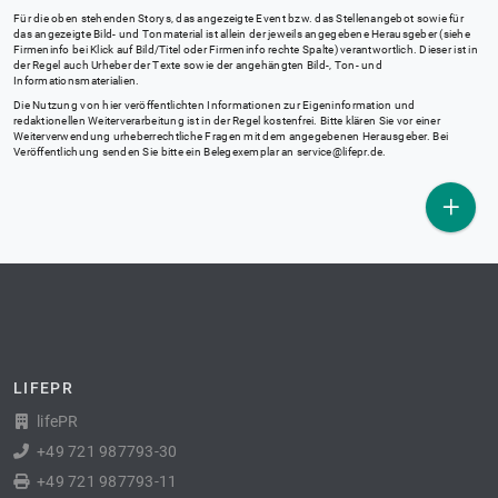
Für die oben stehenden Storys, das angezeigte Event bzw. das Stellenangebot sowie für
das angezeigte Bild- und Tonmaterial ist allein der jeweils angegebene Herausgeber (siehe
Firmeninfo bei Klick auf Bild/Titel oder Firmeninfo rechte Spalte) verantwortlich. Dieser ist in
der Regel auch Urheber der Texte sowie der angehängten Bild-, Ton- und
Informationsmaterialien.
Die Nutzung von hier veröffentlichten Informationen zur Eigeninformation und
redaktionellen Weiterverarbeitung ist in der Regel kostenfrei. Bitte klären Sie vor einer
Weiterverwendung urheberrechtliche Fragen mit dem angegebenen Herausgeber. Bei
Veröffentlichung senden Sie bitte ein Belegexemplar an
service@lifepr.de
.
LIFEPR
lifePR
+49 721 987793-30
+49 721 987793-11