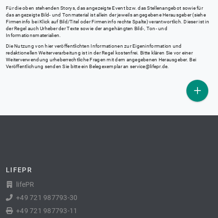
Für die oben stehenden Storys, das angezeigte Event bzw. das Stellenangebot sowie für
das angezeigte Bild- und Tonmaterial ist allein der jeweils angegebene Herausgeber (siehe
Firmeninfo bei Klick auf Bild/Titel oder Firmeninfo rechte Spalte) verantwortlich. Dieser ist in
der Regel auch Urheber der Texte sowie der angehängten Bild-, Ton- und
Informationsmaterialien.
Die Nutzung von hier veröffentlichten Informationen zur Eigeninformation und
redaktionellen Weiterverarbeitung ist in der Regel kostenfrei. Bitte klären Sie vor einer
Weiterverwendung urheberrechtliche Fragen mit dem angegebenen Herausgeber. Bei
Veröffentlichung senden Sie bitte ein Belegexemplar an
service@lifepr.de
.
LIFEPR
lifePR
+49 721 987793-30
+49 721 987793-11