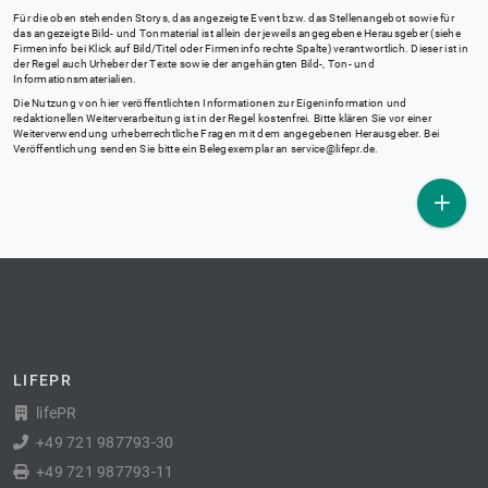
Für die oben stehenden Storys, das angezeigte Event bzw. das Stellenangebot sowie für
das angezeigte Bild- und Tonmaterial ist allein der jeweils angegebene Herausgeber (siehe
Firmeninfo bei Klick auf Bild/Titel oder Firmeninfo rechte Spalte) verantwortlich. Dieser ist in
der Regel auch Urheber der Texte sowie der angehängten Bild-, Ton- und
Informationsmaterialien.
Die Nutzung von hier veröffentlichten Informationen zur Eigeninformation und
redaktionellen Weiterverarbeitung ist in der Regel kostenfrei. Bitte klären Sie vor einer
Weiterverwendung urheberrechtliche Fragen mit dem angegebenen Herausgeber. Bei
Veröffentlichung senden Sie bitte ein Belegexemplar an
service@lifepr.de
.
LIFEPR
lifePR
+49 721 987793-30
+49 721 987793-11