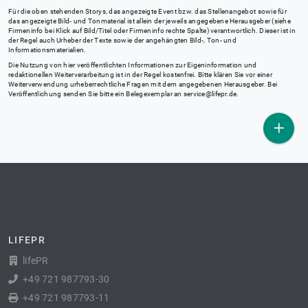
Für die oben stehenden Storys, das angezeigte Event bzw. das Stellenangebot sowie für
das angezeigte Bild- und Tonmaterial ist allein der jeweils angegebene Herausgeber (siehe
Firmeninfo bei Klick auf Bild/Titel oder Firmeninfo rechte Spalte) verantwortlich. Dieser ist in
der Regel auch Urheber der Texte sowie der angehängten Bild-, Ton- und
Informationsmaterialien.
Die Nutzung von hier veröffentlichten Informationen zur Eigeninformation und
redaktionellen Weiterverarbeitung ist in der Regel kostenfrei. Bitte klären Sie vor einer
Weiterverwendung urheberrechtliche Fragen mit dem angegebenen Herausgeber. Bei
Veröffentlichung senden Sie bitte ein Belegexemplar an
service@lifepr.de
.
LIFEPR
lifePR
+49 721 987793-30
+49 721 987793-11