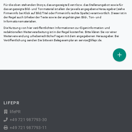
Für die oben stehenden Storys, das angezeigte Event bzw. das Stellenangebot sowie für
das angezeigte Bild- und Tonmaterial ist allein der jeweils angegebene Herausgeber (siehe
Firmeninfo bei Klick auf Bild/Titel oder Firmeninfo rechte Spalte) verantwortlich. Dieser ist in
der Regel auch Urheber der Texte sowie der angehängten Bild-, Ton- und
Informationsmaterialien.
Die Nutzung von hier veröffentlichten Informationen zur Eigeninformation und
redaktionellen Weiterverarbeitung ist in der Regel kostenfrei. Bitte klären Sie vor einer
Weiterverwendung urheberrechtliche Fragen mit dem angegebenen Herausgeber. Bei
Veröffentlichung senden Sie bitte ein Belegexemplar an
service@lifepr.de
.
LIFEPR
lifePR
+49 721 987793-30
+49 721 987793-11