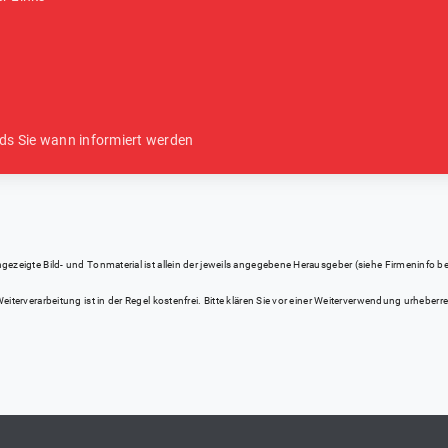
ds Sie wann informiert werden
eigte Bild- und Tonmaterial ist allein der jeweils angegebene Herausgeber (siehe Firmeninfo bei Kl
iterverarbeitung ist in der Regel kostenfrei. Bitte klären Sie vor einer Weiterverwendung urhebe