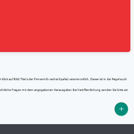
ick auf Bild/Titel oder Firmeninfo rechte Spalte) verantwortlich. Dieser ist in der Regel auch
rrechtliche Fragen mit dem angegebenen Herausgeber. Bei Veröffentlichung senden Sie bitte ein