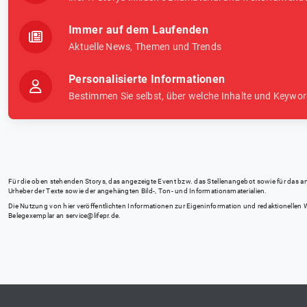
Immer auf dem Laufenden
Aktuelle News, Themen und Trends
Personalisierte Informationen
Bestimmen Sie selbst, über welche Inhalte und Keywor
Für die oben stehenden Storys, das angezeigte Event bzw. das Stellenangebot sowie für das angez
Urheber der Texte sowie der angehängten Bild-, Ton- und Informationsmaterialien.
Die Nutzung von hier veröffentlichten Informationen zur Eigeninformation und redaktionellen We
Belegexemplar an
service@lifepr.de
.