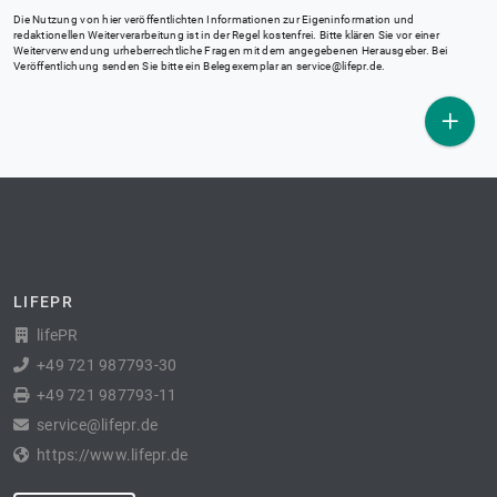
Die Nutzung von hier veröffentlichten Informationen zur Eigeninformation und
redaktionellen Weiterverarbeitung ist in der Regel kostenfrei. Bitte klären Sie vor einer
Weiterverwendung urheberrechtliche Fragen mit dem angegebenen Herausgeber. Bei
Veröffentlichung senden Sie bitte ein Belegexemplar an
service@lifepr.de
.
LIFEPR
lifePR
+49 721 987793-30
+49 721 987793-11
service@lifepr.de
https://www.lifepr.de