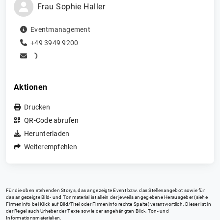
Frau
Sophie
Haller
Eventmanagement
+49 3949 9200
Aktionen
Drucken
QR-Code abrufen
Herunterladen
Weiterempfehlen
Für die oben stehenden Storys, das angezeigte Event bzw. das Stellenangebot sowie für
das angezeigte Bild- und Tonmaterial ist allein der jeweils angegebene Herausgeber (siehe
Firmeninfo bei Klick auf Bild/Titel oder Firmeninfo rechte Spalte) verantwortlich. Dieser ist in
der Regel auch Urheber der Texte sowie der angehängten Bild-, Ton- und
Informationsmaterialien.