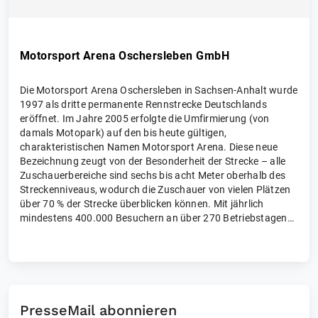
Motorsport Arena Oschersleben GmbH
Die Motorsport Arena Oschersleben in Sachsen-Anhalt wurde
1997 als dritte permanente Rennstrecke Deutschlands
eröffnet. Im Jahre 2005 erfolgte die Umfirmierung (von
damals Motopark) auf den bis heute gültigen,
charakteristischen Namen Motorsport Arena. Diese neue
Bezeichnung zeugt von der Besonderheit der Strecke – alle
Zuschauerbereiche sind sechs bis acht Meter oberhalb des
Streckenniveaus, wodurch die Zuschauer von vielen Plätzen
über 70 % der Strecke überblicken können. Mit jährlich
mindestens 400.000 Besuchern an über 270 Betriebstagen
bietet die multifunktionale Anlage mit eigenem 4-Sterne-
Hotel, Offroad-Gelände und Fahrsicherheitszentrum sowie
einer weltmeisterschaftstauglichen Outdoor-Kartbahn alles
rund um den Motorsport – und mehr. Großkonzerte,
fahraktive Events, Tagungen, Produktpräsentationen, an der
Rennstrecke in der Magdeburger Börde gibt es immer etwas
PresseMail abonnieren
zu entdecken.