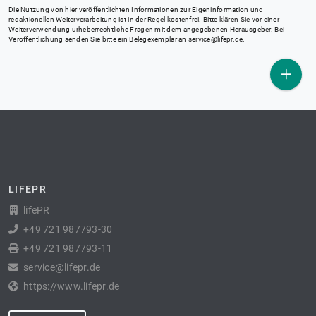
Die Nutzung von hier veröffentlichten Informationen zur Eigeninformation und
redaktionellen Weiterverarbeitung ist in der Regel kostenfrei. Bitte klären Sie vor einer
Weiterverwendung urheberrechtliche Fragen mit dem angegebenen Herausgeber. Bei
Veröffentlichung senden Sie bitte ein Belegexemplar an
service@lifepr.de
.
LIFEPR
lifePR
+49 721 987793-30
+49 721 987793-11
service@lifepr.de
https://www.lifepr.de