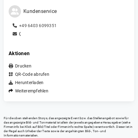
Kundenservice
+49 6403 6099351
Aktionen
Drucken
QR-Code abrufen
Herunterladen
Weiterempfehlen
Für die oben stehenden Storys, das angezeigte Event bzw. das Stellenangebot sowie für
das angezeigte Bild- und Tonmaterial ist allein der jeweils angegebene Herausgeber (siehe
Firmeninfo bei Klick auf Bild/Titel oder Firmeninfo rechte Spalte) verantwortlich. Dieser ist in
der Regel auch Urheber der Texte sowie der angehängten Bild-, Ton- und
Informationsmaterialien.