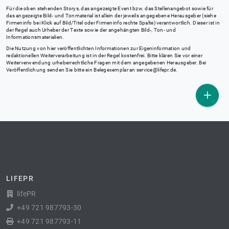
Für die oben stehenden Storys, das angezeigte Event bzw. das Stellenangebot sowie für
das angezeigte Bild- und Tonmaterial ist allein der jeweils angegebene Herausgeber (siehe
Firmeninfo bei Klick auf Bild/Titel oder Firmeninfo rechte Spalte) verantwortlich. Dieser ist in
der Regel auch Urheber der Texte sowie der angehängten Bild-, Ton- und
Informationsmaterialien.
Die Nutzung von hier veröffentlichten Informationen zur Eigeninformation und
redaktionellen Weiterverarbeitung ist in der Regel kostenfrei. Bitte klären Sie vor einer
Weiterverwendung urheberrechtliche Fragen mit dem angegebenen Herausgeber. Bei
Veröffentlichung senden Sie bitte ein Belegexemplar an
service@lifepr.de
.
LIFEPR
lifePR
+49 721 987793-30
+49 721 987793-11