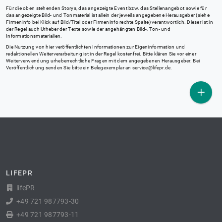
Für die oben stehenden Storys, das angezeigte Event bzw. das Stellenangebot sowie für
das angezeigte Bild- und Tonmaterial ist allein der jeweils angegebene Herausgeber (siehe
Firmeninfo bei Klick auf Bild/Titel oder Firmeninfo rechte Spalte) verantwortlich. Dieser ist in
der Regel auch Urheber der Texte sowie der angehängten Bild-, Ton- und
Informationsmaterialien.
Die Nutzung von hier veröffentlichten Informationen zur Eigeninformation und
redaktionellen Weiterverarbeitung ist in der Regel kostenfrei. Bitte klären Sie vor einer
Weiterverwendung urheberrechtliche Fragen mit dem angegebenen Herausgeber. Bei
Veröffentlichung senden Sie bitte ein Belegexemplar an
service@lifepr.de
.
LIFEPR
lifePR
+49 721 987793-30
+49 721 987793-11