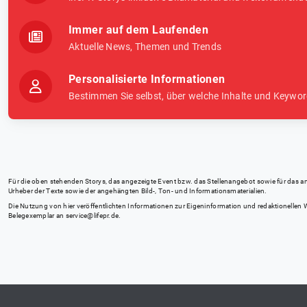
Immer auf dem Laufenden
Aktuelle News, Themen und Trends
Personalisierte Informationen
Bestimmen Sie selbst, über welche Inhalte und Keywor
Für die oben stehenden Storys, das angezeigte Event bzw. das Stellenangebot sowie für das angez
Urheber der Texte sowie der angehängten Bild-, Ton- und Informationsmaterialien.
Die Nutzung von hier veröffentlichten Informationen zur Eigeninformation und redaktionellen We
Belegexemplar an
service@lifepr.de
.