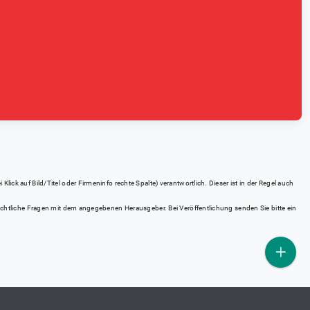
ick auf Bild/Titel oder Firmeninfo rechte Spalte) verantwortlich. Dieser ist in der Regel auch
rrechtliche Fragen mit dem angegebenen Herausgeber. Bei Veröffentlichung senden Sie bitte ein