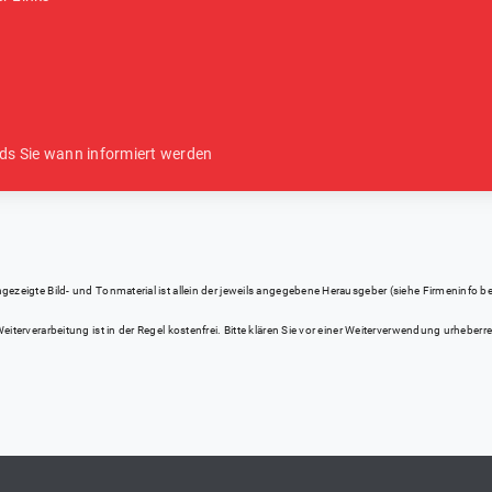
ds Sie wann informiert werden
eigte Bild- und Tonmaterial ist allein der jeweils angegebene Herausgeber (siehe Firmeninfo bei Kl
iterverarbeitung ist in der Regel kostenfrei. Bitte klären Sie vor einer Weiterverwendung urhebe