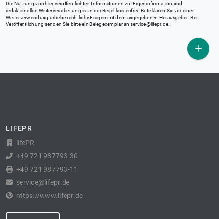
Die Nutzung von hier veröffentlichten Informationen zur Eigeninformation und
redaktionellen Weiterverarbeitung ist in der Regel kostenfrei. Bitte klären Sie vor einer
Weiterverwendung urheberrechtliche Fragen mit dem angegebenen Herausgeber. Bei
Veröffentlichung senden Sie bitte ein Belegexemplar an
service@lifepr.de
.
LIFEPR
lifePR
+49 721 987793-30
+49 721 987793-11
service@lifepr.de
https://www.lifepr.de