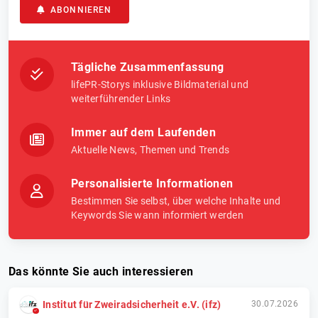
ABONNIEREN
Tägliche Zusammenfassung
lifePR-Storys inklusive Bildmaterial und
weiterführender Links
Immer auf dem Laufenden
Aktuelle News, Themen und Trends
Personalisierte Informationen
Bestimmen Sie selbst, über welche Inhalte und
Keywords Sie wann informiert werden
Das könnte Sie auch interessieren
Institut für Zweiradsicherheit e.V. (ifz)
30.07.2026