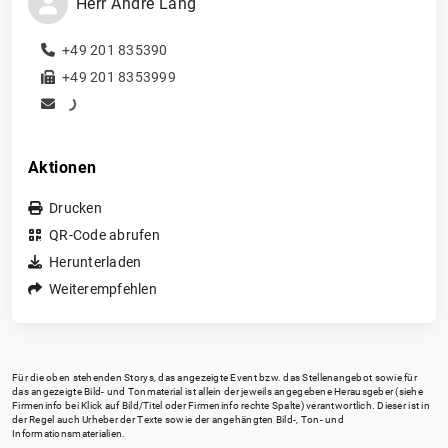
Herr
Andre
Lang
+49 201 835390
+49 201 8353999
Aktionen
Drucken
QR-Code abrufen
Herunterladen
Weiterempfehlen
Für die oben stehenden Storys, das angezeigte Event bzw. das Stellenangebot sowie für
das angezeigte Bild- und Tonmaterial ist allein der jeweils angegebene Herausgeber (siehe
Firmeninfo bei Klick auf Bild/Titel oder Firmeninfo rechte Spalte) verantwortlich. Dieser ist in
der Regel auch Urheber der Texte sowie der angehängten Bild-, Ton- und
Informationsmaterialien.