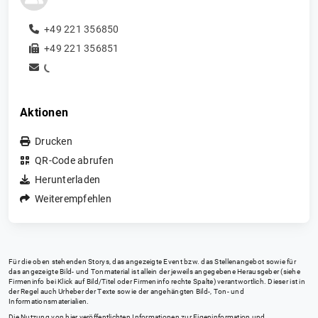
+49 221 356850
+49 221 356851
Aktionen
Drucken
QR-Code abrufen
Herunterladen
Weiterempfehlen
Für die oben stehenden Storys, das angezeigte Event bzw. das Stellenangebot sowie für
das angezeigte Bild- und Tonmaterial ist allein der jeweils angegebene Herausgeber (siehe
Firmeninfo bei Klick auf Bild/Titel oder Firmeninfo rechte Spalte) verantwortlich. Dieser ist in
der Regel auch Urheber der Texte sowie der angehängten Bild-, Ton- und
Informationsmaterialien.
Die Nutzung von hier veröffentlichten Informationen zur Eigeninformation und