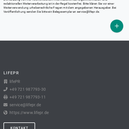
redaktionellen Weiterverarbeitung ist in der Regel kostenfrei. Bitte klären Sie vor einer
Weiterverwendung urheberrechtliche Fragen mit dem angegebenen Herausgeber. Bei
Veröffentlichung senden Sie bitte ein Belegexemplar an
service@lifepr.de
.
LIFEPR
lifePR
+49 721 987793-30
+49 721 987793-11
service@lifepr.de
https://www.lifepr.de
KONTAKT