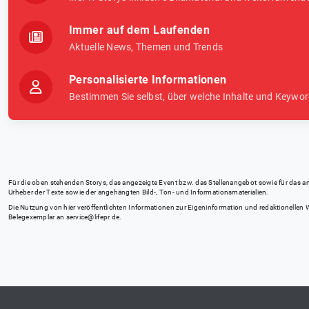
Immer auf dem Laufenden
Aktuelle News, Themen und Trends
Personalisierte Informationen
Bestimmen Sie selbst, über welche Inhalte und Keywor
Für die oben stehenden Storys, das angezeigte Event bzw. das Stellenangebot sowie für das angez
Urheber der Texte sowie der angehängten Bild-, Ton- und Informationsmaterialien.
Die Nutzung von hier veröffentlichten Informationen zur Eigeninformation und redaktionellen We
Belegexemplar an
service@lifepr.de
.