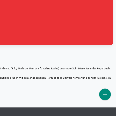
ick auf Bild/Titel oder Firmeninfo rechte Spalte) verantwortlich. Dieser ist in der Regel auch
rrechtliche Fragen mit dem angegebenen Herausgeber. Bei Veröffentlichung senden Sie bitte ein