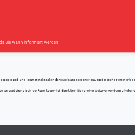
ds Sie wann informiert werden
eigte Bild- und Tonmaterial ist allein der jeweils angegebene Herausgeber (siehe Firmeninfo bei Kl
iterverarbeitung ist in der Regel kostenfrei. Bitte klären Sie vor einer Weiterverwendung urhebe