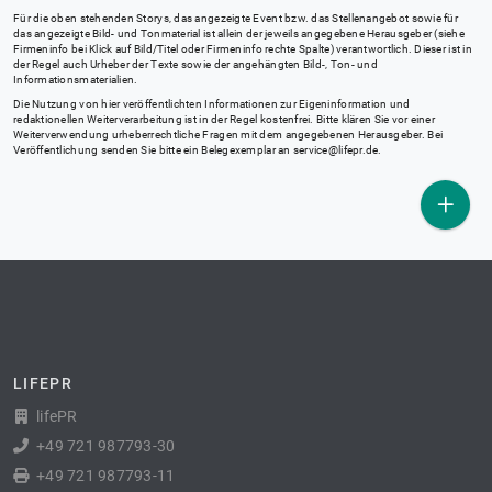
Für die oben stehenden Storys, das angezeigte Event bzw. das Stellenangebot sowie für
das angezeigte Bild- und Tonmaterial ist allein der jeweils angegebene Herausgeber (siehe
Firmeninfo bei Klick auf Bild/Titel oder Firmeninfo rechte Spalte) verantwortlich. Dieser ist in
der Regel auch Urheber der Texte sowie der angehängten Bild-, Ton- und
Informationsmaterialien.
Die Nutzung von hier veröffentlichten Informationen zur Eigeninformation und
redaktionellen Weiterverarbeitung ist in der Regel kostenfrei. Bitte klären Sie vor einer
Weiterverwendung urheberrechtliche Fragen mit dem angegebenen Herausgeber. Bei
Veröffentlichung senden Sie bitte ein Belegexemplar an
service@lifepr.de
.
LIFEPR
lifePR
+49 721 987793-30
+49 721 987793-11