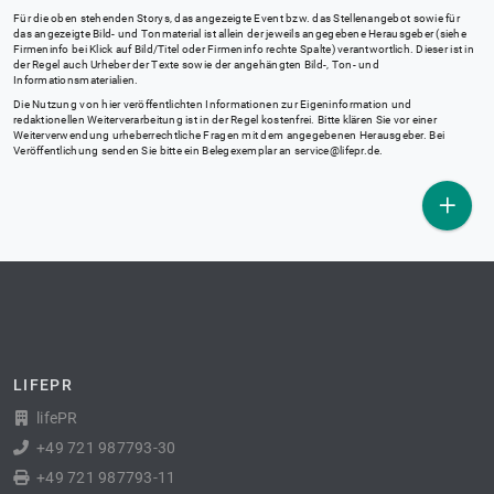
Für die oben stehenden Storys, das angezeigte Event bzw. das Stellenangebot sowie für
das angezeigte Bild- und Tonmaterial ist allein der jeweils angegebene Herausgeber (siehe
Firmeninfo bei Klick auf Bild/Titel oder Firmeninfo rechte Spalte) verantwortlich. Dieser ist in
der Regel auch Urheber der Texte sowie der angehängten Bild-, Ton- und
Informationsmaterialien.
Die Nutzung von hier veröffentlichten Informationen zur Eigeninformation und
redaktionellen Weiterverarbeitung ist in der Regel kostenfrei. Bitte klären Sie vor einer
Weiterverwendung urheberrechtliche Fragen mit dem angegebenen Herausgeber. Bei
Veröffentlichung senden Sie bitte ein Belegexemplar an
service@lifepr.de
.
LIFEPR
lifePR
+49 721 987793-30
+49 721 987793-11