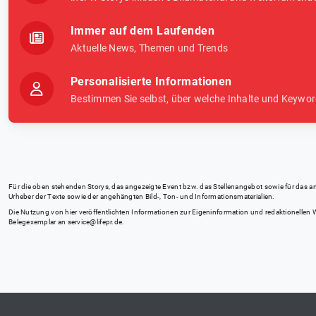
Immer auf dem Laufenden
Aktuelle News, Themen und Trends
Personalisierte Informationen
Bestimmen Sie selbst, über welche Inhalte und Keywor
Für die oben stehenden Storys, das angezeigte Event bzw. das Stellenangebot sowie für das angez
Urheber der Texte sowie der angehängten Bild-, Ton- und Informationsmaterialien.
Die Nutzung von hier veröffentlichten Informationen zur Eigeninformation und redaktionellen We
Belegexemplar an
service@lifepr.de
.