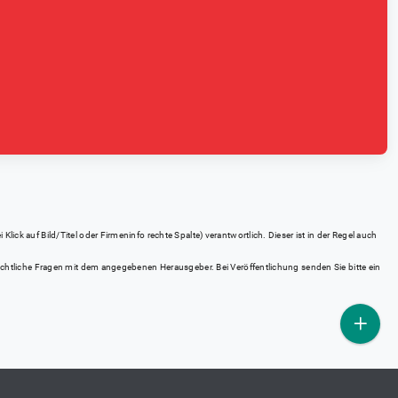
ick auf Bild/Titel oder Firmeninfo rechte Spalte) verantwortlich. Dieser ist in der Regel auch
rrechtliche Fragen mit dem angegebenen Herausgeber. Bei Veröffentlichung senden Sie bitte ein