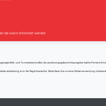
ds Sie wann informiert werden
eigte Bild- und Tonmaterial ist allein der jeweils angegebene Herausgeber (siehe Firmeninfo bei Kl
iterverarbeitung ist in der Regel kostenfrei. Bitte klären Sie vor einer Weiterverwendung urhebe