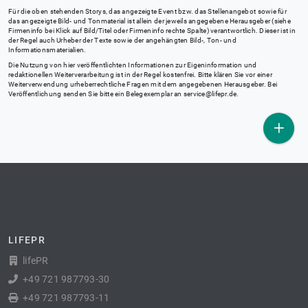
Für die oben stehenden Storys, das angezeigte Event bzw. das Stellenangebot sowie für
das angezeigte Bild- und Tonmaterial ist allein der jeweils angegebene Herausgeber (siehe
Firmeninfo bei Klick auf Bild/Titel oder Firmeninfo rechte Spalte) verantwortlich. Dieser ist in
der Regel auch Urheber der Texte sowie der angehängten Bild-, Ton- und
Informationsmaterialien.
Die Nutzung von hier veröffentlichten Informationen zur Eigeninformation und
redaktionellen Weiterverarbeitung ist in der Regel kostenfrei. Bitte klären Sie vor einer
Weiterverwendung urheberrechtliche Fragen mit dem angegebenen Herausgeber. Bei
Veröffentlichung senden Sie bitte ein Belegexemplar an
service@lifepr.de
.
LIFEPR
lifePR
+49 721 987793-30
+49 721 987793-11