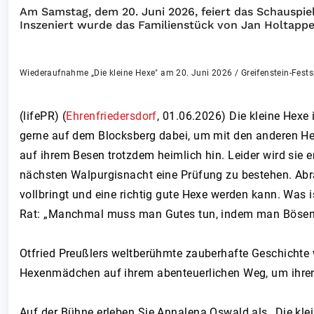
Am Samstag, dem 20. Juni 2026, feiert das Schauspiel
Inszeniert wurde das Familienstück von Jan Holtappe
Wiederaufnahme „Die kleine Hexe" am 20. Juni 2026 / Greifenstein-Festsp
(lifePR) (
Ehrenfriedersdorf
,
01.06.2026
)
Die kleine Hexe
gerne auf dem Blocksberg dabei, um mit den anderen Hexe
auf ihrem Besen trotzdem heimlich hin. Leider wird si
nächsten Walpurgisnacht eine Prüfung zu bestehen. Abrax
vollbringt und eine richtig gute Hexe werden kann. Was 
Rat: „Manchmal muss man Gutes tun, indem man Bösen 
Otfried Preußlers weltberühmte zauberhafte Geschichte w
Hexenmädchen auf ihrem abenteuerlichen Weg, um ihren
Auf der Bühne erleben Sie Annalena Oswald als „Die kl