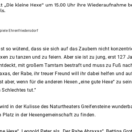
t „Die kleine Hexe“ um 15.00 Uhr ihre Wiederaufnahme bei
ls.
iele Ehrenfriedersdorf
 ist so wütend, dass sie sich auf das Zaubern nicht konzentr
n zu tanzen und zu feiern. Aber sie ist zu jung, erst 127 Ja
e entdeckt, mit großem Tamtam bestraft und muss zu Fuß nac
as, der Rabe, ihr treuer Freund will ihr dabei helfen und au
ist aber, wenn für die anderen Hexen „eine gute Hexe“ zu se
Schlechtes tut.“
ird in der Kulisse des Naturtheaters Greifensteine wunderba
 Platz in der Hexengemeinschaft zu finden.
eine Hexe“, Leopold Peter als „Der Rabe Abraxas“, Bettina 