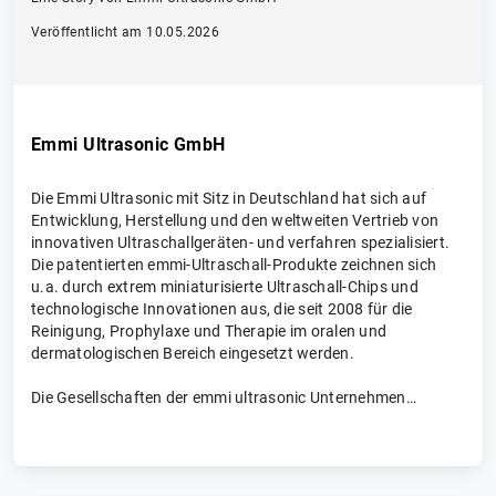
Veröffentlicht am 10.05.2026
Emmi Ultrasonic GmbH
Die Emmi Ultrasonic mit Sitz in Deutschland hat sich auf
Entwicklung, Herstellung und den weltweiten Vertrieb von
innovativen Ultraschallgeräten- und verfahren spezialisiert.
Die patentierten emmi-Ultraschall-Produkte zeichnen sich
u.a. durch extrem miniaturisierte Ultraschall-Chips und
technologische Innovationen aus, die seit 2008 für die
Reinigung, Prophylaxe und Therapie im oralen und
dermatologischen Bereich eingesetzt werden.
Die Gesellschaften der emmi ultrasonic Unternehmen
gehören mehrheitlich zur EMAG AG GROUP, Mörfelden-
Walldorf (Germany) und beschäftigen sich ausschließlich im
Bereich Gesundheit-Schönheit-Wellness. Sie beschäftigen
sich seit 2005 mit der Entwicklung neuer, revolutionärer