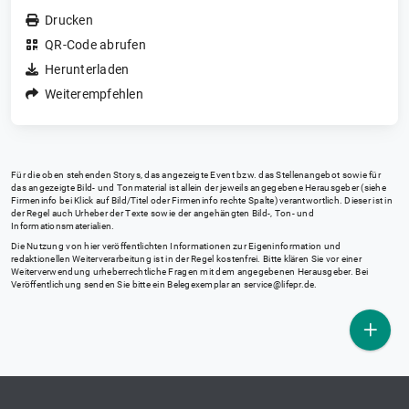
Drucken
QR-Code abrufen
Herunterladen
Weiterempfehlen
Für die oben stehenden Storys, das angezeigte Event bzw. das Stellenangebot sowie für
das angezeigte Bild- und Tonmaterial ist allein der jeweils angegebene Herausgeber (siehe
Firmeninfo bei Klick auf Bild/Titel oder Firmeninfo rechte Spalte) verantwortlich. Dieser ist in
der Regel auch Urheber der Texte sowie der angehängten Bild-, Ton- und
Informationsmaterialien.
Die Nutzung von hier veröffentlichten Informationen zur Eigeninformation und
redaktionellen Weiterverarbeitung ist in der Regel kostenfrei. Bitte klären Sie vor einer
Weiterverwendung urheberrechtliche Fragen mit dem angegebenen Herausgeber. Bei
Veröffentlichung senden Sie bitte ein Belegexemplar an
service@lifepr.de
.