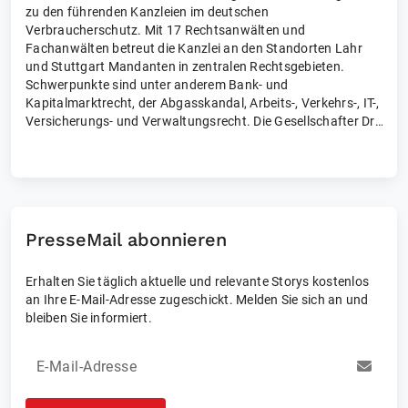
zu den führenden Kanzleien im deutschen
Verbraucherschutz. Mit 17 Rechtsanwälten und
Fachanwälten betreut die Kanzlei an den Standorten Lahr
und Stuttgart Mandanten in zentralen Rechtsgebieten.
Schwerpunkte sind unter anderem Bank- und
Kapitalmarktrecht, der Abgasskandal, Arbeits-, Verkehrs-, IT-,
Versicherungs- und Verwaltungsrecht. Die Gesellschafter Dr.
Ralf Stoll und Ralph Sauer führten die
Musterfeststellungsklage gegen die Volkswagen AG und
handelten für rund 260.000 Verbraucher einen Vergleich über
830 Millionen Euro aus. Aktuell führen sie in einer
Spezialgesellschaft die Musterfeststellungsklage gegen die
Mercedes-Benz Group AG mit ersten Erfolgen in der ersten
PresseMail abonnieren
Instanz. Außerdem vertreten Anwälte der Kanzlei Kläger in
der Sammelklage zum Facebook-Datenleck gegen den Tech-
Erhalten Sie täglich aktuelle und relevante Storys kostenlos
Konzern Meta in Deutschland.
an Ihre E-Mail-Adresse zugeschickt. Melden Sie sich an und
bleiben Sie informiert.
E-Mail-Adresse