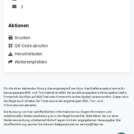
Aktionen
Drucken
QR-Code abrufen
Herunterladen
Weiterempfehlen
Für die oben stehenden Storys, das angezeigte Event bzw. das Stellenangebot sowie für
das angezeigte Bild- und Tonmaterial ist allein der jeweils angegebene Herausgeber (siehe
Firmeninfo bei Klick auf Bild/Titel oder Firmeninfo rechte Spalte) verantwortlich. Dieser ist in
der Regel auch Urheber der Texte sowie der angehängten Bild-, Ton- und
Informationsmaterialien.
Die Nutzung von hier veröffentlichten Informationen zur Eigeninformation und
redaktionellen Weiterverarbeitung ist in der Regel kostenfrei. Bitte klären Sie vor einer
Weiterverwendung urheberrechtliche Fragen mit dem angegebenen Herausgeber. Bei
Veröffentlichung senden Sie bitte ein Belegexemplar an
service@lifepr.de
.