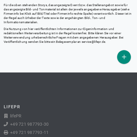
Für die oben stehenden Storys, das angezeigte Event bzw. das Stellenangebot sowie für
das angezeigte Bild- und Tonmaterial ist allein der jeweils angegebene Herausgeber (siehe
Firmeninfo bei Klick auf Bild/Titel oder Firmeninfo rechte Spalte) verantwortlich. Dieser ist in
der Regel auch Urheber der Texte sowie der angehängten Bild-, Ton- und
Informationsmaterialien.
Die Nutzung von hier veröffentlichten Informationen zur Eigeninformation und
redaktionellen Weiterverarbeitung ist in der Regel kostenfrei. Bitte klären Sie vor einer
Weiterverwendung urheberrechtliche Fragen mit dem angegebenen Herausgeber. Bei
Veröffentlichung senden Sie bitte ein Belegexemplar an
service@lifepr.de
.
LIFEPR
lifePR
+49 721 987793-30
+49 721 987793-11