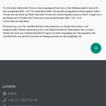
Für die oben stehenden Storys, das angezeigte Event bzw. das Stellenangebot sowie für
das angezeigte Bild- und Tonmaterial ist allein der jeweils angegebene Herausgeber (siehe
Firmeninfo bei Klick auf Bild/Titel oder Firmeninfo rechte Spalte) verantwortlich. Dieser ist in
der Regel auch Urheber der Texte sowie der angehängten Bild-, Ton- und
Informationsmaterialien.
Die Nutzung von hier veröffentlichten Informationen zur Eigeninformation und
redaktionellen Weiterverarbeitung ist in der Regel kostenfrei. Bitte klären Sie vor einer
Weiterverwendung urheberrechtliche Fragen mit dem angegebenen Herausgeber. Bei
Veröffentlichung senden Sie bitte ein Belegexemplar an
service@lifepr.de
.
LIFEPR
lifePR
+49 721 987793-30