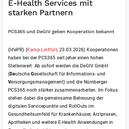
E-Health Services mit
starken Partnern
PCS365 und DeGIV geben Kooperation bekannt
(lifePR) (
Kamp-Lintfort
,
23.03.2026
)
Kooperationen
haben bei der PCS365 seit jeher einen hohen
Stellenwert. Ab sofort werden die DeGIV GmbH
(
De
utsche
G
esellschaft für
I
nformations- und
V
ersorgungsmanagement) und die Nürnberger
PCS365 noch stärker zusammenarbeiten. Im Fokus
stehen dabei die gemeinsame Betreuung der
digitalen Servicepunkte und RollOuts im
Gesundheitsumfeld für Krankenhäuser, Arztpraxen,
Apotheken und weitere E-Health Anwendungen in