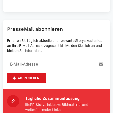
oder Wissen der Anwendenden werden alle Menschen überall
digital, aber niemals öffentlich. Überall wo eine Steckdose ist.
Mehr als 300 standortindividuelle Digitale Servicepunkte
bilden seit 2014 als Patiententerminal, Bürgerterminal oder
Gesundheitsterminal in einem die Grundlage für mehr
Service. Privacy – Made in Germany!
PresseMail abonnieren
Erhalten Sie täglich aktuelle und relevante Storys kostenlos
an Ihre E-Mail-Adresse zugeschickt. Melden Sie sich an und
bleiben Sie informiert.
E-Mail-Adresse
ABONNIEREN
Tägliche Zusammenfassung
lifePR-Storys inklusive Bildmaterial und
weiterführender Links