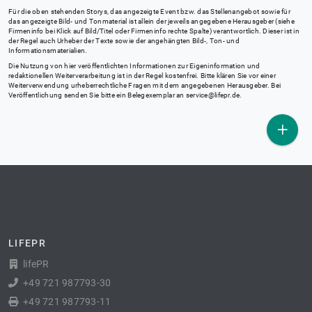
Für die oben stehenden Storys, das angezeigte Event bzw. das Stellenangebot sowie für
das angezeigte Bild- und Tonmaterial ist allein der jeweils angegebene Herausgeber (siehe
Firmeninfo bei Klick auf Bild/Titel oder Firmeninfo rechte Spalte) verantwortlich. Dieser ist in
der Regel auch Urheber der Texte sowie der angehängten Bild-, Ton- und
Informationsmaterialien.
Die Nutzung von hier veröffentlichten Informationen zur Eigeninformation und
redaktionellen Weiterverarbeitung ist in der Regel kostenfrei. Bitte klären Sie vor einer
Weiterverwendung urheberrechtliche Fragen mit dem angegebenen Herausgeber. Bei
Veröffentlichung senden Sie bitte ein Belegexemplar an
service@lifepr.de
.
LIFEPR
lifePR
+49 721 987793-30
+49 721 987793-11